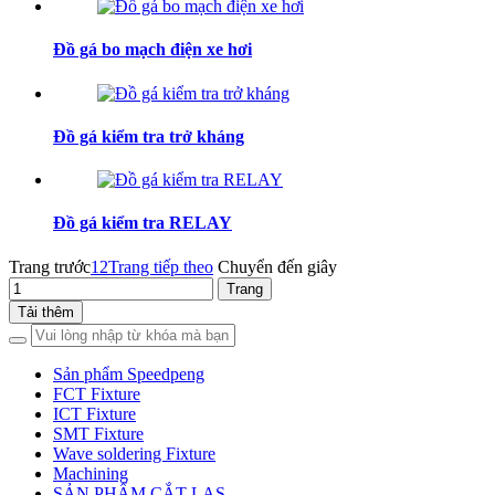
Đồ gá bo mạch điện xe hơi
Đồ gá kiểm tra trở kháng
Đồ gá kiểm tra RELAY
Trang trước
1
2
Trang tiếp theo
Chuyển đến giây
Tải thêm
Sản phẩm Speedpeng
FCT Fixture
ICT Fixture
SMT Fixture
Wave soldering Fixture
Machining
SẢN PHẨM CẮT LAS