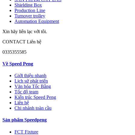
Shielding Box
Production Line
Turnover trolley
Automation Equipment
Xin hãy liên lạc với tôi.
CONTACT Liên hệ
0335355585
Về Speed Peng
Giới thiệu nhanh
Lịch sử phát triển
Văn hóa Tốc Bằng
Tốc độ team
Kiến trúc Speed Peng
Liên hệ
Chi nhánh toàn cầu
Sản phẩm Speedpeng
FCT Fixture