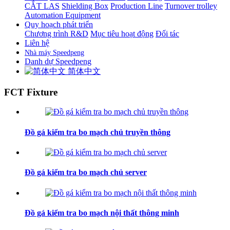
CẮT LAS
Shielding Box
Production Line
Turnover trolley
Automation Equipment
Quy hoạch phát triển
Chương trình R&D
Mục tiêu hoạt động
Đối tác
Liên hệ
Nhà máy Speedpeng
Danh dự Speedpeng
简体中文
FCT Fixture
Đồ gá kiểm tra bo mạch chủ truyền thông
Đồ gá kiểm tra bo mạch chủ server
Đồ gá kiểm tra bo mạch nội thất thông minh