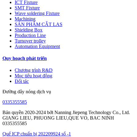
ICT Fixture
SMT Fixture
Wave soldering Fixture
Machining
SẢN PHẨM CẮT LAS
Shielding Box
Production Line
Turnover trolley
Automation Equipment
Quy hoạch phát triển
Chương trình R&D
Mục tiêu hoạt động
Đối tác
Đường dây nóng dịch vụ
0335355585
Bản quyền 2020-2024 bởi Nanning Jiepeng Technology Co., Ltd.
GIANG LIEU, PHUONG LIEU,QUE VO, BAC NINH
0335355585
Quế ICP chuẩn bị 202209924 số -1