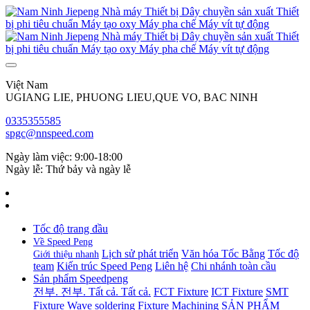
Việt Nam
UGIANG LIE, PHUONG LIEU,QUE VO, BAC NINH
0335355585
spgc@nnspeed.com
Ngày làm việc: 9:00-18:00
Ngày lễ: Thứ bảy và ngày lễ
Tốc độ trang đầu
Về Speed Peng
Lịch sử phát triển
Văn hóa Tốc Bằng
Tốc độ
Giới thiệu nhanh
team
Kiến trúc Speed Peng
Liên hệ
Chi nhánh toàn cầu
Sản phẩm Speedpeng
전부. 전부. Tất cả. Tất cả.
FCT Fixture
ICT Fixture
SMT
Fixture
Wave soldering Fixture
Machining
SẢN PHẨM