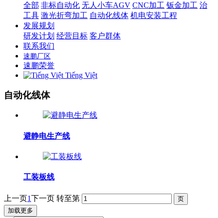
全部
非标自动化
无人小车AGV
CNC加工
钣金加工
治
工具
激光折弯加工
自动化线体
机电安装工程
发展规划
研发计划
经营目标
客户群体
联系我们
速鹏厂区
速鹏荣誉
Tiếng Việt
自动化线体
避静电生产线
工装板线
上一页
1
下一页
转至第
加载更多