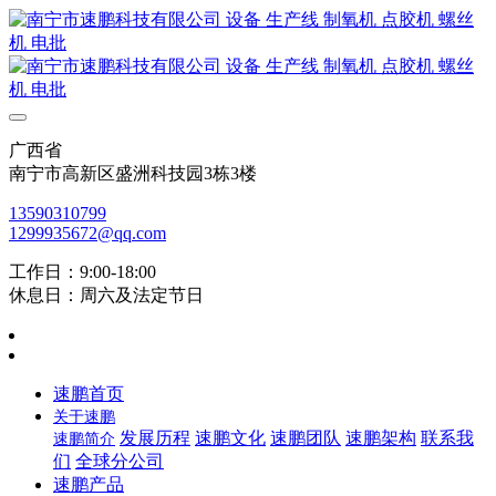
广西省
南宁市高新区盛洲科技园3栋3楼
13590310799
1299935672@qq.com
工作日：9:00-18:00
休息日：周六及法定节日
速鹏首页
关于速鹏
发展历程
速鹏文化
速鹏团队
速鹏架构
联系我
速鹏简介
们
全球分公司
速鹏产品