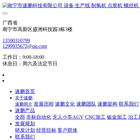
广西省
南宁市高新区盛洲科技园3栋3楼
13590310799
1299935672@qq.com
工作日：9:00-18:00
休息日：周六及法定节日
速鹏首页
关于速鹏
发展历程
速鹏文化
速鹏团队
速鹏架构
联系我们
速鹏简介
速鹏产品
全部
非标自动化
无人小车AGV
CNC加工
钣金加工
治工
发展规划
研发计划
经营目标
客户群体
联系我们